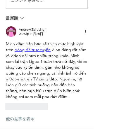
コメントを追加…
最新順
Andrew Zarudnyi
2025年11月28日
Mình đảm bảo bạn sẽ thích mục highlight 
trên 
bóng đá trực tuyến
 vì họ đăng rất sớm 
và video dài hơn nhiều trang khác. Mình 
xem lại trận Ligue 1 tuần trước ở đây, video 
chạy cực kỳ ổn định, gần như không có 
quảng cáo chen ngang, và hình ảnh rõ đến 
mức xem trên TV cũng đẹp. Ngoài ra, họ 
luôn giữ các tình huống dẫn đến bàn 
thắng, nên bạn hiểu trọn diễn biến chứ 
không chỉ xem mỗi pha dứt điểm.
いいね！
返信
他の返事を表示