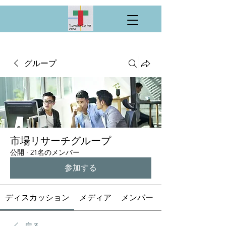
グループ
市場リサーチグループ
公開
·
21名のメンバー
参加する
ディスカッション
メディア
メンバー