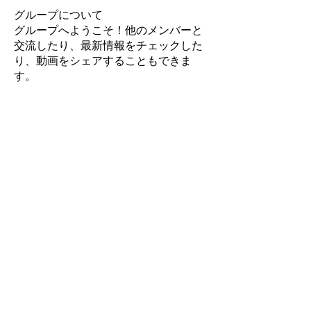
グループについて
グループへようこそ！他のメンバーと
交流したり、最新情報をチェックした
り、動画をシェアすることもできま
す。
メンバー
ukinuhujuqu21
フォロー
ukinuhujuqu21
Karina Karina
フォロー
Andrew Zarudnyi
フォロー
lorielle.kaylani
フォロー
lorielle.kaylani
John Thomas
フォロー
すべてのメンバーを表示（21名）